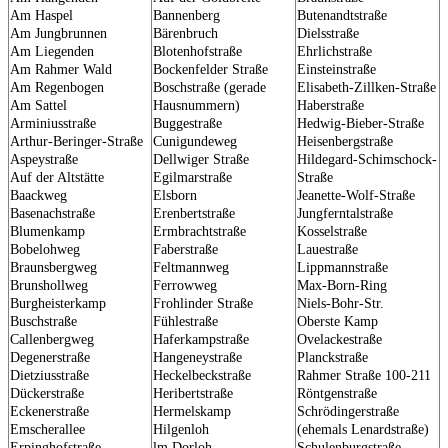
Am Haspel
Bannenberg
Butenandtstraße
Am Jungbrunnen
Bärenbruch
Dielsstraße
Am Liegenden
Blotenhofstraße
Ehrlichstraße
Am Rahmer Wald
Bockenfelder Straße
Einsteinstraße
Am Regenbogen
Boschstraße (gerade
Elisabeth-Zillken-Straße
Am Sattel
Hausnummern)
Haberstraße
Arminiusstraße
Buggestraße
Hedwig-Bieber-Straße
Arthur-Beringer-Straße
Cunigundeweg
Heisenbergstraße
Aspeystraße
Dellwiger Straße
Hildegard-Schimschock-
Auf der Altstätte
Egilmarstraße
Straße
Baackweg
Elsborn
Jeanette-Wolf-Straße
Basenachstraße
Erenbertstraße
Jungferntalstraße
Blumenkamp
Ermbrachtstraße
Kosselstraße
Bobelohweg
Faberstraße
Lauestraße
Braunsbergweg
Feltmannweg
Lippmannstraße
Brunshollweg
Ferrowweg
Max-Born-Ring
Burgheisterkamp
Frohlinder Straße
Niels-Bohr-Str.
Buschstraße
Fühlestraße
Oberste Kamp
Callenbergweg
Haferkampstraße
Ovelackestraße
Degenerstraße
Hangeneystraße
Planckstraße
Dietziusstraße
Heckelbeckstraße
Rahmer Straße 100-211
Dückerstraße
Heribertstraße
Röntgenstraße
Eckenerstraße
Hermelskamp
Schrödingerstraße
Emscherallee
Hilgenloh
(ehemals Lenardstraße)
Erpinghofstraße
lm Dorloh
Schulenburgstraße