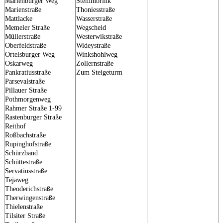
Marienburger Weg
Stemmbrink
Marienstraße
Thoniesstraße
Mattlacke
Wasserstraße
Memeler Straße
Wegscheid
Müllerstraße
Westerwikstraße
Oberfeldstraße
Wideystraße
Ortelsburger Weg
Winkshohlweg
Oskarweg
Zollernstraße
Pankratiusstraße
Zum Steigeturm
Parsevalstraße
Pillauer Straße
Pothmorgenweg
Rahmer Straße 1-99
Rastenburger Straße
Reithof
Roßbachstraße
Rupinghofstraße
Schürzband
Schüttestraße
Servatiusstraße
Tejaweg
Theoderichstraße
Therwingenstraße
Thielenstraße
Tilsiter Straße