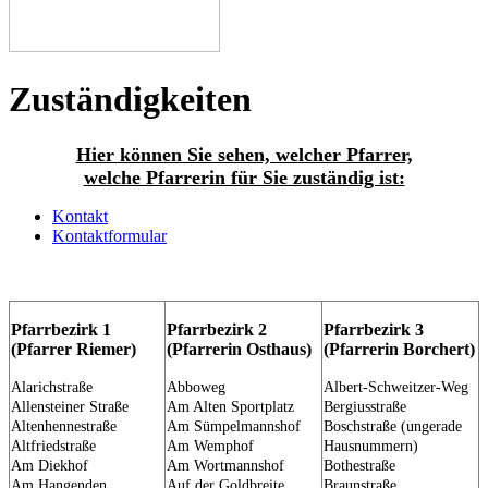
Zuständigkeiten
Hier können Sie sehen, welcher Pfarrer,
welche Pfarrerin für Sie zuständig ist:
Kontakt
Kontaktformular
Pfarrbezirk 1
Pfarrbezirk 2
Pfarrbezirk 3
(Pfarrer Riemer)
(Pfarrerin Osthaus)
(Pfarrerin Borchert)
Alarichstraße
Abboweg
Albert-Schweitzer-Weg
Allensteiner Straße
Am Alten Sportplatz
Bergiusstraße
Altenhennestraße
Am Sümpelmannshof
Boschstraße (ungerade
Altfriedstraße
Am Wemphof
Hausnummern)
Am Diekhof
Am Wortmannshof
Bothestraße
Am Hangenden
Auf der Goldbreite
Braunstraße