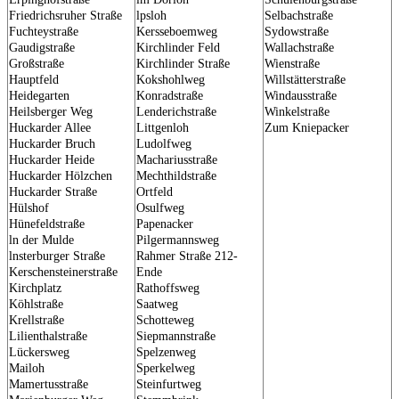
Friedrichsruher Straße
lpsloh
Selbachstraße
Fuchteystraße
Kersseboemweg
Sydowstraße
Gaudigstraße
Kirchlinder Feld
Wallachstraße
Großstraße
Kirchlinder Straße
Wienstraße
Hauptfeld
Kokshohlweg
Willstätterstraße
Heidegarten
Konradstraße
Windausstraße
Heilsberger Weg
Lenderichstraße
Winkelstraße
Huckarder Allee
Littgenloh
Zum Kniepacker
Huckarder Bruch
Ludolfweg
Huckarder Heide
Machariusstraße
Huckarder Hölzchen
Mechthildstraße
Huckarder Straße
Ortfeld
Hülshof
Osulfweg
Hünefeldstraße
Papenacker
ln der Mulde
Pilgermannsweg
lnsterburger Straße
Rahmer Straße 212-
Kerschensteinerstraße
Ende
Kirchplatz
Rathoffsweg
Köhlstraße
Saatweg
Krellstraße
Schotteweg
Lilienthalstraße
Siepmannstraße
Lückersweg
Spelzenweg
Mailoh
Sperkelweg
Mamertusstraße
Steinfurtweg